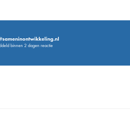
@sameninontwikkeling.nl
deld binnen 2 dagen reactie
eschool