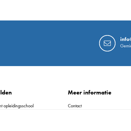
info
Gemid
lden
Meer informatie
nt opleidingsschool
Contact
ficering erkende opleidingsschool
Naar de website van Driestar hog
eider worden
Naar de website van Driestar