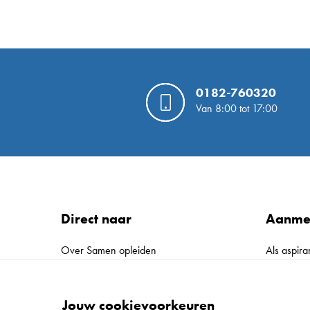
0182-760320
Van 8:00 tot 17:00
Direct naar
Aanme
Over Samen opleiden
Als aspira
Werkplekleren
(Her)certi
Aspirant opleidingsschool worden
Schoolopl
Jouw cookievoorkeuren