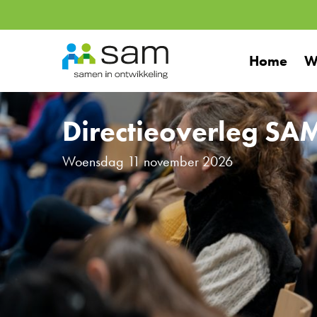
Ga
naar
Home
W
inhoud
Directieoverleg SA
Woensdag 11 november 2026