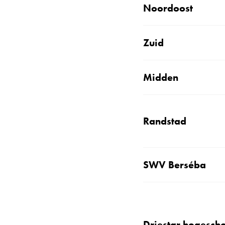
Noordoost
Zuid
Midden
Randstad
SWV Berséba
Driestar hogesch