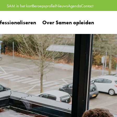
SAM in het kort
Beroepsprofiel
Nieuws
Agenda
Contact
essionaliseren
Over Samen opleiden