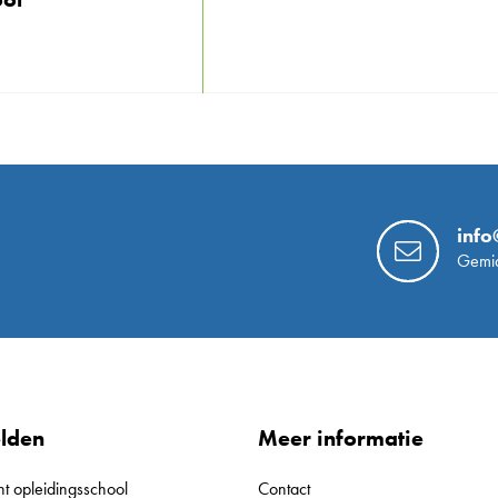
info
Gemid
lden
Meer informatie
nt opleidingsschool
Contact