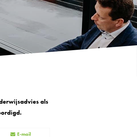
derwijsadvies als
oordigd.
E-mail