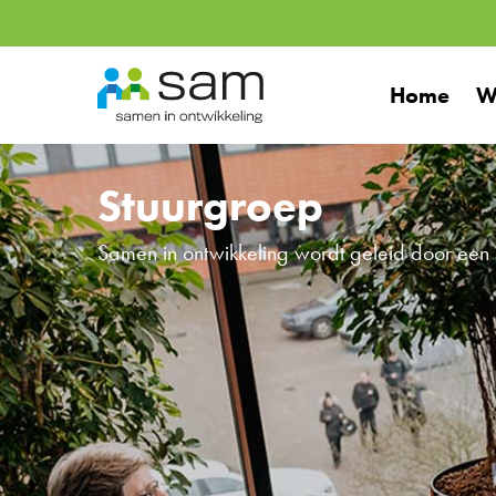
Ga
naar
Home
W
inhoud
Stuurgroep
Samen in ontwikkeling wordt geleid door een 