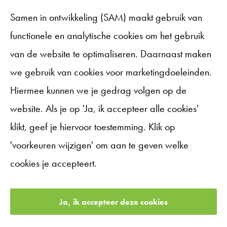
Gemiddeld binnen 2 dagen reactie
Samen in ontwikkeling (SAM) maakt gebruik van
functionele en analytische cookies om het gebruik
van de website te optimaliseren. Daarnaast maken
Direct naar
we gebruik van cookies voor marketingdoeleinden.
Over Samen opleiden
Aanmelden
Hiermee kunnen we je gedrag volgen op de
Werkplekleren
website. Als je op 'Ja, ik accepteer alle cookies'
Als aspirant opleidingsschool
Aspirant opleidingsschool worden
Meer informatie
klikt, geef je hiervoor toestemming. Klik op
(Her)certificering erkende opleidingsschool
Samen professionaliseren
Contact
'voorkeuren wijzigen' om aan te geven welke
Schoolopleider worden
Leernetwerk schoolopleiders
Naar de website van Driestar hogeschool
cookies je accepteert.
Cursus werkplekbegeleider
Nieuws
Naar de website van Driestar onderwijsadvies
Werkplaats startende leraren
Cookievoorkeuren beheren
Ja, ik accepteer deze cookies
©
2026
SAM. Alle rechten voorbehouden