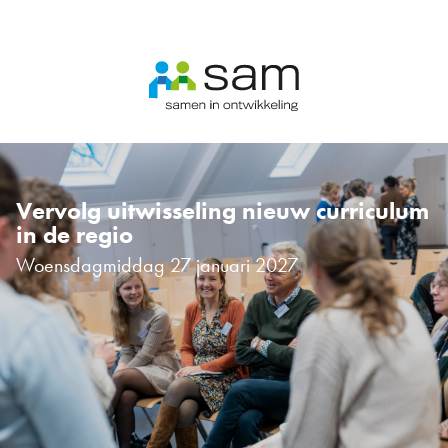
Ga
naar
inhoud
Vervolg uitwisseling nieuw curriculum
in de regio
Woensdagmiddag 27 januari 2027